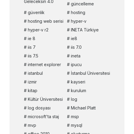
Geleceksin 4.0
güncelleme
güvenlik
hosting
hosting web serisi
hyper-v
hyper-v r2
INETA Türkiye
ie 8
ie8
iis 7
iis 7.0
iis 7.5
ineta
internet explorer
ipucu
istanbul
İstanbul Üniversitesi
izmir
kayseri
kitap
kurulum
Kültür Üniversitesi
log
log dosyası
Michael Platt
microsoft'ta staj
msp
mvp
mysql
office 2010
oluşturma