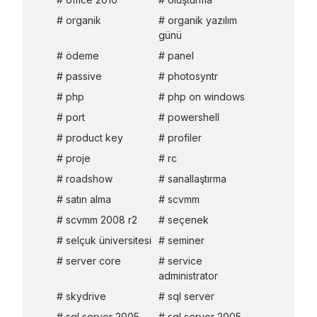
organik
organik yazılım
günü
ödeme
panel
passive
photosyntr
php
php on windows
port
powershell
product key
profiler
proje
rc
roadshow
sanallaştırma
satın alma
scvmm
scvmm 2008 r2
seçenek
selçuk üniversitesi
seminer
server core
service
administrator
skydrive
sql server
sql server 2005
sql server 2005