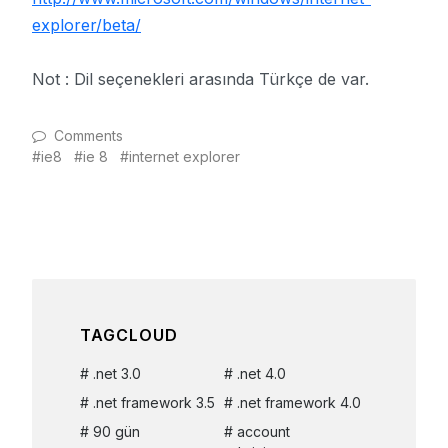
explorer/beta/
Not : Dil seçenekleri arasında Türkçe de var.
Comments
ie8
ie 8
internet explorer
TAGCLOUD
.net 3.0
.net 4.0
.net framework 3.5
.net framework 4.0
90 gün
account