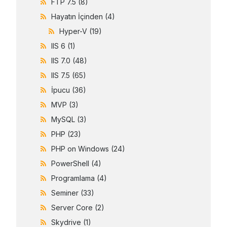
FTP 7.5
(8)
Hayatın İçinden
(4)
Hyper-V
(19)
IIS 6
(1)
IIS 7.0
(48)
IIS 7.5
(65)
İpucu
(36)
MVP
(3)
MySQL
(3)
PHP
(23)
PHP on Windows
(24)
PowerShell
(4)
Programlama
(4)
Seminer
(33)
Server Core
(2)
Skydrive
(1)