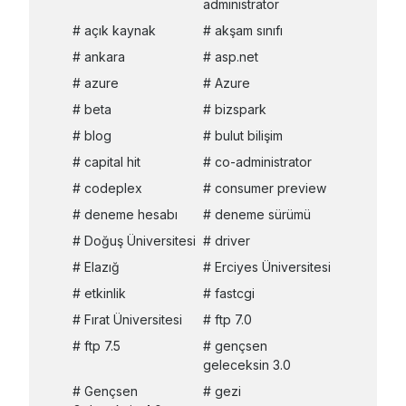
administrator
açık kaynak
akşam sınıfı
ankara
asp.net
azure
Azure
beta
bizspark
blog
bulut bilişim
capital hit
co-administrator
codeplex
consumer preview
deneme hesabı
deneme sürümü
Doğuş Üniversitesi
driver
Elazığ
Erciyes Üniversitesi
etkinlik
fastcgi
Fırat Üniversitesi
ftp 7.0
ftp 7.5
gençsen
geleceksin 3.0
Gençsen
gezi