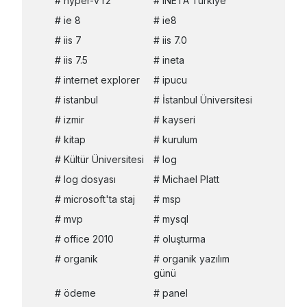
hyper-v r2
INETA Türkiye
ie 8
ie8
iis 7
iis 7.0
iis 7.5
ineta
internet explorer
ipucu
istanbul
İstanbul Üniversitesi
izmir
kayseri
kitap
kurulum
Kültür Üniversitesi
log
log dosyası
Michael Platt
microsoft'ta staj
msp
mvp
mysql
office 2010
oluşturma
organik
organik yazılım
günü
ödeme
panel