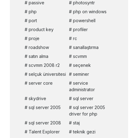
passive
photosyntr
php
php on windows
port
powershell
product key
profiler
proje
rc
roadshow
sanallaştırma
satın alma
scvmm
scvmm 2008 r2
seçenek
selçuk üniversitesi
seminer
server core
service
administrator
skydrive
sql server
sql server 2005
sql server 2005
driver for php
sql server 2008
staj
Talent Explorer
teknik gezi