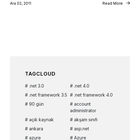
Ara 02, 2011
Read More
TAGCLOUD
.net 3.0
.net 4.0
.net framework 3.5
.net framework 4.0
90 gün
account
administrator
açık kaynak
akşam sınıfı
ankara
asp.net
azure
Azure