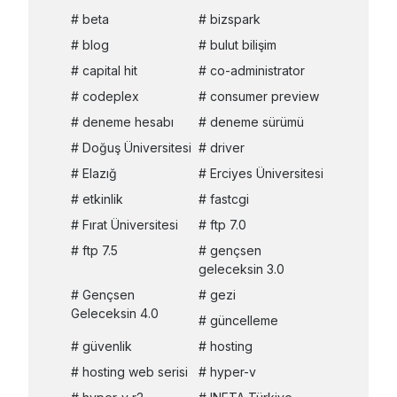
beta
bizspark
blog
bulut bilişim
capital hit
co-administrator
codeplex
consumer preview
deneme hesabı
deneme sürümü
Doğuş Üniversitesi
driver
Elazığ
Erciyes Üniversitesi
etkinlik
fastcgi
Fırat Üniversitesi
ftp 7.0
ftp 7.5
gençsen
geleceksin 3.0
Gençsen
gezi
Geleceksin 4.0
güncelleme
güvenlik
hosting
hosting web serisi
hyper-v