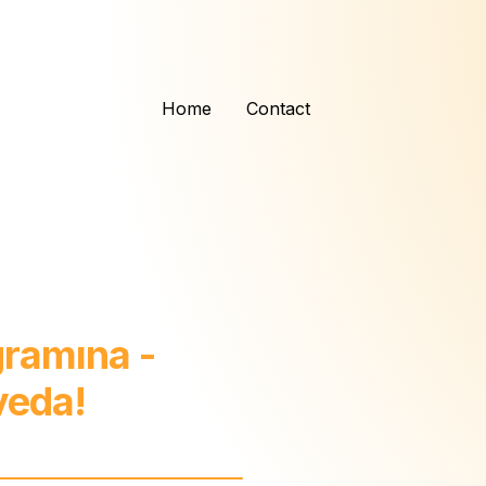
Home
Contact
ramına -
veda!