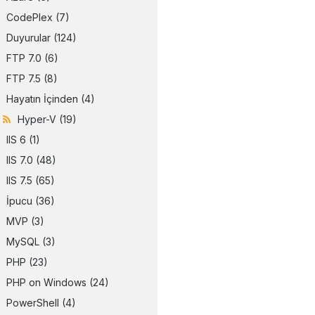
CodePlex
(7)
Duyurular
(124)
FTP 7.0
(6)
FTP 7.5
(8)
Hayatın İçinden
(4)
Hyper-V
(19)
IIS 6
(1)
IIS 7.0
(48)
IIS 7.5
(65)
İpucu
(36)
MVP
(3)
MySQL
(3)
PHP
(23)
PHP on Windows
(24)
PowerShell
(4)