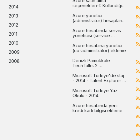
Azure satın alma 
seçenekleri-1: Kullandığın 
2014
kadar öde (pay-as-you-
go)
Azure yönetici 
2013
(administrator) hesapları 
2012
arasındaki farklar
Azure hesabında servis 
2011
yöneticisi (service 
administrator) değiştirme
2010
Azure hesabına yönetici 
(co-administrator) ekleme
2009
Denizli Pamukkale 
2008
TechTalks 2 
etkinliğindeydim
Microsoft Türkiye'de staj 
- 2014 - Talent Explorer 
programı
Microsoft Türkiye Yaz 
Okulu - 2014
Azure hesabında yeni 
kredi kartı bilgisi ekleme