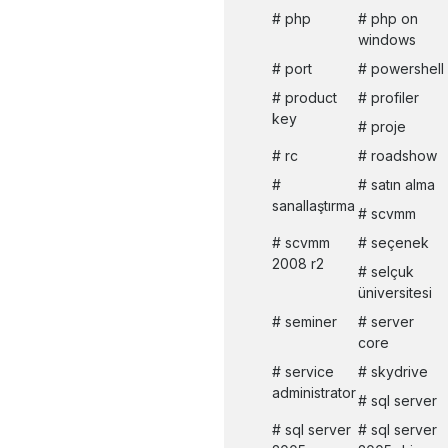
php
php on
windows
port
powershell
product
profiler
key
proje
rc
roadshow
satın alma
sanallaştırma
scvmm
scvmm
seçenek
2008 r2
selçuk
üniversitesi
seminer
server
core
service
skydrive
administrator
sql server
sql server
sql server