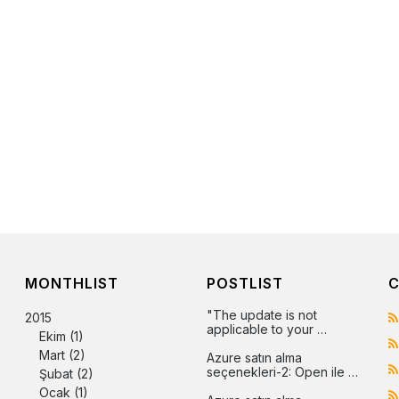
MONTHLIST
POSTLIST
C
"The update is not 
2015
applicable to your 
Ekim
(1)
computer" hatasının 
Mart
(2)
çözümü
Azure satın alma 
seçenekleri-2: Open ile 
Şubat
(2)
Azure
Ocak
(1)