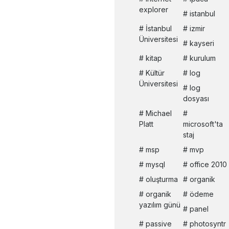
explorer
istanbul
İstanbul
izmir
Üniversitesi
kayseri
kitap
kurulum
Kültür
log
Üniversitesi
log
dosyası
Michael
Platt
microsoft'ta
staj
msp
mvp
mysql
office 2010
oluşturma
organik
organik
ödeme
yazılım günü
panel
passive
photosyntr