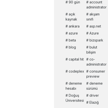
90 gün
account
administrator
açık
akşam
kaynak
sınıfı
ankara
asp.net
azure
Azure
beta
bizspark
blog
bulut
bilişim
capital hit
co-
administrator
codeplex
consumer
preview
deneme
deneme
hesabı
sürümü
Doğuş
driver
Üniversitesi
Elazığ