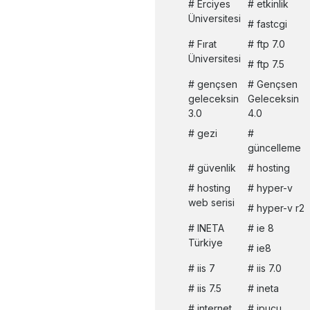
Erciyes
etkinlik
Üniversitesi
fastcgi
Fırat
ftp 7.0
Üniversitesi
ftp 7.5
gençsen
Gençsen
geleceksin
Geleceksin
3.0
4.0
gezi
güncelleme
güvenlik
hosting
hosting
hyper-v
web serisi
hyper-v r2
INETA
ie 8
Türkiye
ie8
iis 7
iis 7.0
iis 7.5
ineta
internet
ipucu