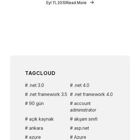
Eyl 11, 2010
Read More
TAGCLOUD
.net 3.0
.net 4.0
.net framework 3.5
.net framework 4.0
90 gün
account
administrator
açık kaynak
akşam sınıfı
ankara
asp.net
azure
Azure