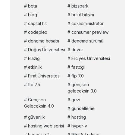
beta
bizspark
blog
bulut bilişim
capital hit
co-administrator
codeplex
consumer preview
deneme hesabı
deneme sürümü
Doğuş Üniversitesi
driver
Elazığ
Erciyes Üniversitesi
etkinlik
fastcgi
Fırat Üniversitesi
ftp 7.0
ftp 7.5
gençsen
geleceksin 3.0
Gençsen
gezi
Geleceksin 4.0
güncelleme
güvenlik
hosting
hosting web serisi
hyper-v
hyper-v r2
INETA Türkiye