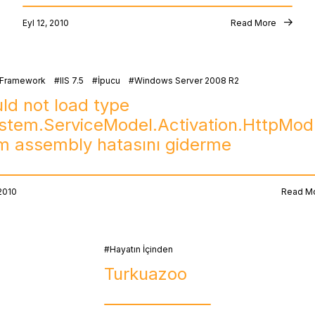
Eyl 12, 2010
Read More
 Framework
IIS 7.5
İpucu
Windows Server 2008 R2
ld not load type
stem.ServiceModel.Activation.HttpMod
m assembly hatasını giderme
 2010
Read M
Hayatın İçinden
Turkuazoo