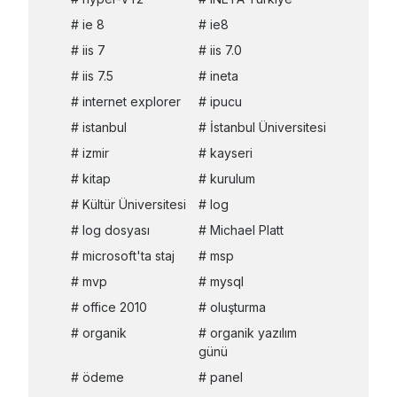
ie 8
ie8
iis 7
iis 7.0
iis 7.5
ineta
internet explorer
ipucu
istanbul
İstanbul Üniversitesi
izmir
kayseri
kitap
kurulum
Kültür Üniversitesi
log
log dosyası
Michael Platt
microsoft'ta staj
msp
mvp
mysql
office 2010
oluşturma
organik
organik yazılım
günü
ödeme
panel