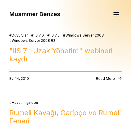
Muammer Benzes
Duyurular
IIS 7.0
IIS 7.5
Windows Server 2008
Windows Server 2008 R2
"IIS 7 : Uzak Yönetim" webineri
kaydı
Eyl 14, 2010
Read More
Hayatın İçinden
Rumeli Kavağı, Garipçe ve Rumeli
Feneri