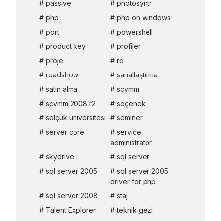
passive
photosyntr
php
php on windows
port
powershell
product key
profiler
proje
rc
roadshow
sanallaştırma
satın alma
scvmm
scvmm 2008 r2
seçenek
selçuk üniversitesi
seminer
server core
service
administrator
skydrive
sql server
sql server 2005
sql server 2005
driver for php
sql server 2008
staj
Talent Explorer
teknik gezi