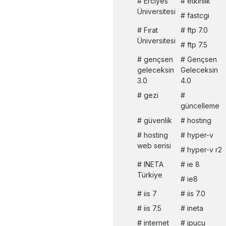
Erciyes
etkinlik
Üniversitesi
fastcgi
Fırat
ftp 7.0
Üniversitesi
ftp 7.5
gençsen
Gençsen
geleceksin
Geleceksin
3.0
4.0
gezi
güncelleme
güvenlik
hosting
hosting
hyper-v
web serisi
hyper-v r2
INETA
ie 8
Türkiye
ie8
iis 7
iis 7.0
iis 7.5
ineta
internet
ipucu