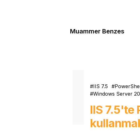
Muammer Benzes
IIS 7.5
PowerShel
Windows Server 2
IIS 7.5't
kullanma