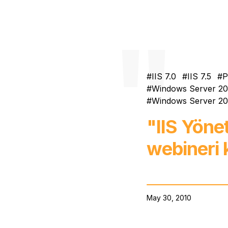
IIS 7.0
IIS 7.5
P
Windows Server 2
Windows Server 2
"IIS Yöne
webineri 
May 30, 2010