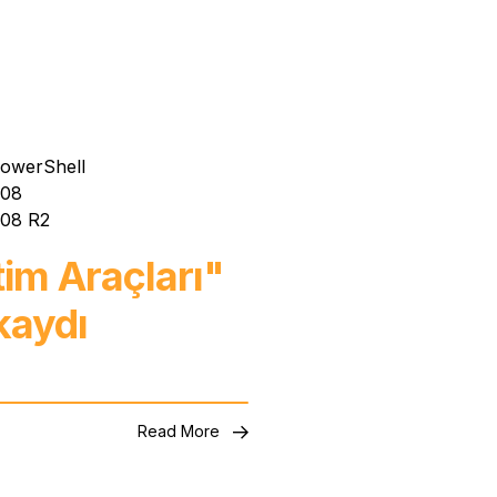
owerShell
008
008 R2
tim Araçları"
kaydı
Read More