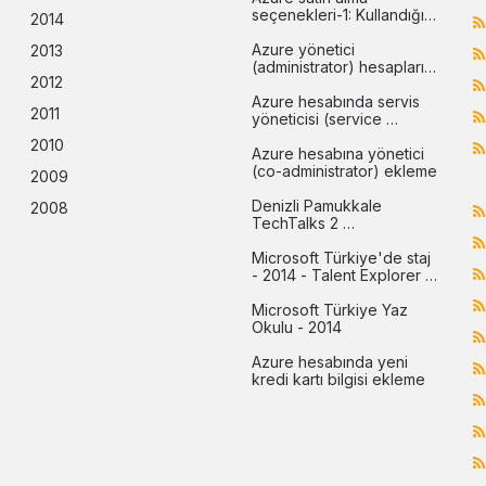
seçenekleri-1: Kullandığın 
2014
kadar öde (pay-as-you-
go)
Azure yönetici 
2013
(administrator) hesapları 
2012
arasındaki farklar
Azure hesabında servis 
2011
yöneticisi (service 
administrator) değiştirme
2010
Azure hesabına yönetici 
(co-administrator) ekleme
2009
Denizli Pamukkale 
2008
TechTalks 2 
etkinliğindeydim
Microsoft Türkiye'de staj 
- 2014 - Talent Explorer 
programı
Microsoft Türkiye Yaz 
Okulu - 2014
Azure hesabında yeni 
kredi kartı bilgisi ekleme