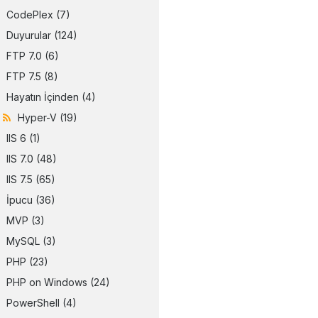
CodePlex
(7)
Duyurular
(124)
FTP 7.0
(6)
FTP 7.5
(8)
Hayatın İçinden
(4)
Hyper-V
(19)
IIS 6
(1)
IIS 7.0
(48)
IIS 7.5
(65)
İpucu
(36)
MVP
(3)
MySQL
(3)
PHP
(23)
PHP on Windows
(24)
PowerShell
(4)