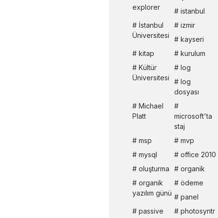
explorer
istanbul
İstanbul
izmir
Üniversitesi
kayseri
kitap
kurulum
Kültür
log
Üniversitesi
log
dosyası
Michael
Platt
microsoft'ta
staj
msp
mvp
mysql
office 2010
oluşturma
organik
organik
ödeme
yazılım günü
panel
passive
photosyntr