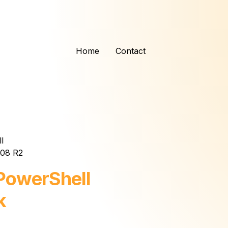
Home
Contact
l
008 R2
e PowerShell
k