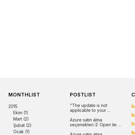
MONTHLIST
POSTLIST
C
"The update is not 
2015
applicable to your 
Ekim
(1)
computer" hatasının 
Mart
(2)
çözümü
Azure satın alma 
seçenekleri-2: Open ile 
Şubat
(2)
Azure
Ocak
(1)
Azure satın alma 