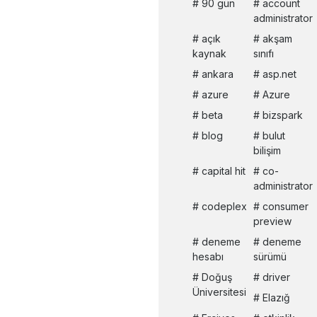
90 gün
account
administrator
açık
akşam
kaynak
sınıfı
ankara
asp.net
azure
Azure
beta
bizspark
blog
bulut
bilişim
capital hit
co-
administrator
codeplex
consumer
preview
deneme
deneme
hesabı
sürümü
Doğuş
driver
Üniversitesi
Elazığ