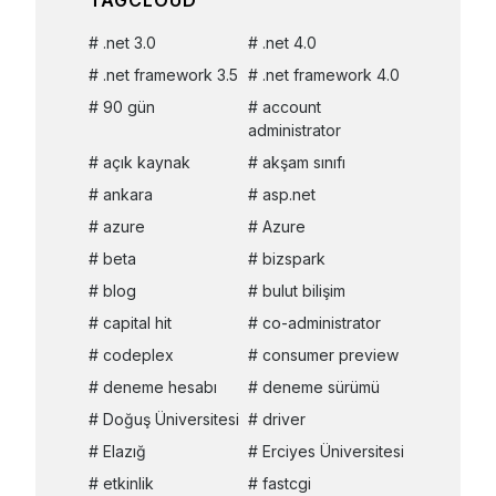
TAGCLOUD
.net 3.0
.net 4.0
.net framework 3.5
.net framework 4.0
90 gün
account
administrator
açık kaynak
akşam sınıfı
ankara
asp.net
azure
Azure
beta
bizspark
blog
bulut bilişim
capital hit
co-administrator
codeplex
consumer preview
deneme hesabı
deneme sürümü
Doğuş Üniversitesi
driver
Elazığ
Erciyes Üniversitesi
etkinlik
fastcgi