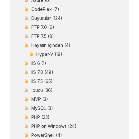
Azure
(6)
CodePlex
(7)
Duyurular
(124)
FTP 7.0
(6)
FTP 7.5
(8)
Hayatın İçinden
(4)
Hyper-V
(19)
IIS 6
(1)
IIS 7.0
(48)
IIS 7.5
(65)
İpucu
(36)
MVP
(3)
MySQL
(3)
PHP
(23)
PHP on Windows
(24)
PowerShell
(4)