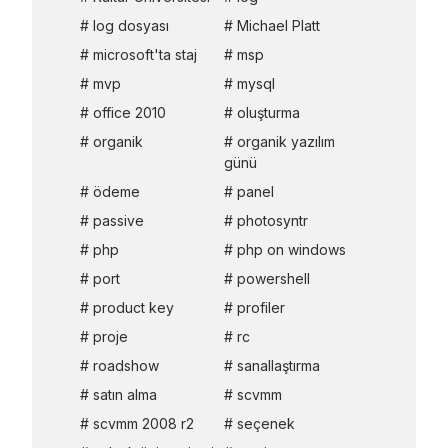
log dosyası
Michael Platt
microsoft'ta staj
msp
mvp
mysql
office 2010
oluşturma
organik
organik yazılım
günü
ödeme
panel
passive
photosyntr
php
php on windows
port
powershell
product key
profiler
proje
rc
roadshow
sanallaştırma
satın alma
scvmm
scvmm 2008 r2
seçenek