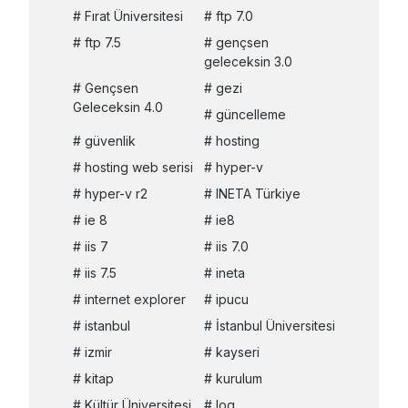
Fırat Üniversitesi
ftp 7.0
ftp 7.5
gençsen
geleceksin 3.0
Gençsen
gezi
Geleceksin 4.0
güncelleme
güvenlik
hosting
hosting web serisi
hyper-v
hyper-v r2
INETA Türkiye
ie 8
ie8
iis 7
iis 7.0
iis 7.5
ineta
internet explorer
ipucu
istanbul
İstanbul Üniversitesi
izmir
kayseri
kitap
kurulum
Kültür Üniversitesi
log