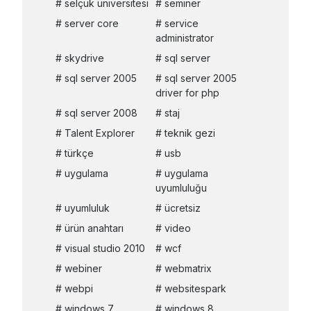
selçuk üniversitesi
seminer
server core
service
administrator
skydrive
sql server
sql server 2005
sql server 2005
driver for php
sql server 2008
staj
Talent Explorer
teknik gezi
türkçe
usb
uygulama
uygulama
uyumluluğu
uyumluluk
ücretsiz
ürün anahtarı
video
visual studio 2010
wcf
webiner
webmatrix
webpi
websitespark
windows 7
windows 8