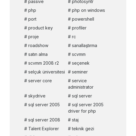
passive
photosyntr
php
php on windows
port
powershell
product key
profiler
proje
rc
roadshow
sanallaştırma
satın alma
scvmm
scvmm 2008 r2
seçenek
selçuk üniversitesi
seminer
server core
service
administrator
skydrive
sql server
sql server 2005
sql server 2005
driver for php
sql server 2008
staj
Talent Explorer
teknik gezi