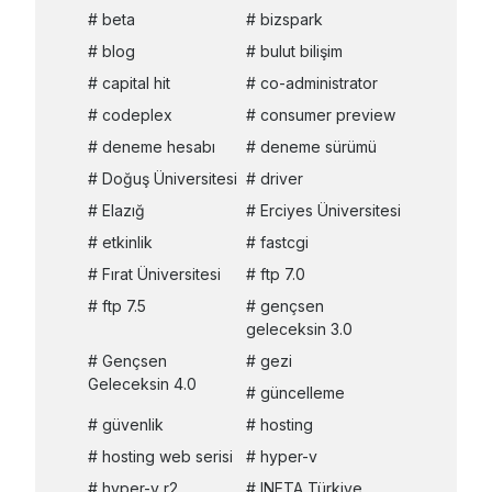
beta
bizspark
blog
bulut bilişim
capital hit
co-administrator
codeplex
consumer preview
deneme hesabı
deneme sürümü
Doğuş Üniversitesi
driver
Elazığ
Erciyes Üniversitesi
etkinlik
fastcgi
Fırat Üniversitesi
ftp 7.0
ftp 7.5
gençsen
geleceksin 3.0
Gençsen
gezi
Geleceksin 4.0
güncelleme
güvenlik
hosting
hosting web serisi
hyper-v
hyper-v r2
INETA Türkiye