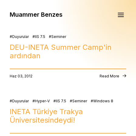
Muammer Benzes
Duyurular
IIS 7.5
Seminer
DEU-INETA Summer Camp'in
ardından
Haz 03, 2012
Read More
Duyurular
Hyper-V
IIS 7.5
Seminer
Windows 8
INETA Türkiye Trakya
Üniversitesindeydi!