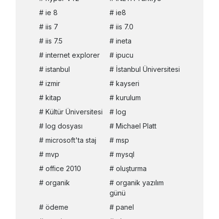
ie 8
ie8
iis 7
iis 7.0
iis 7.5
ineta
internet explorer
ipucu
istanbul
İstanbul Üniversitesi
izmir
kayseri
kitap
kurulum
Kültür Üniversitesi
log
log dosyası
Michael Platt
microsoft'ta staj
msp
mvp
mysql
office 2010
oluşturma
organik
organik yazılım
günü
ödeme
panel