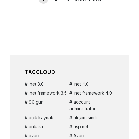
TAGCLOUD
.net 3.0
.net 4.0
.net framework 3.5
.net framework 4.0
90 gün
account
administrator
açık kaynak
akşam sınıfı
ankara
asp.net
azure
Azure