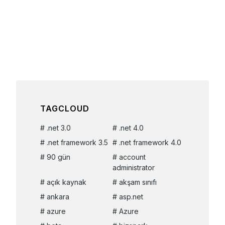
TAGCLOUD
.net 3.0
.net 4.0
.net framework 3.5
.net framework 4.0
90 gün
account
administrator
açık kaynak
akşam sınıfı
ankara
asp.net
azure
Azure