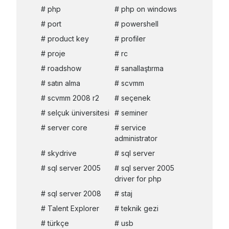
php
php on windows
port
powershell
product key
profiler
proje
rc
roadshow
sanallaştırma
satın alma
scvmm
scvmm 2008 r2
seçenek
selçuk üniversitesi
seminer
server core
service
administrator
skydrive
sql server
sql server 2005
sql server 2005
driver for php
sql server 2008
staj
Talent Explorer
teknik gezi
türkçe
usb