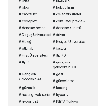
beta
bizspark
blog
bulut bilişim
capital hit
co-administrator
codeplex
consumer preview
deneme hesabı
deneme sürümü
Doğuş Üniversitesi
driver
Elazığ
Erciyes Üniversitesi
etkinlik
fastcgi
Fırat Üniversitesi
ftp 7.0
ftp 7.5
gençsen
geleceksin 3.0
Gençsen
gezi
Geleceksin 4.0
güncelleme
güvenlik
hosting
hosting web serisi
hyper-v
hyper-v r2
INETA Türkiye