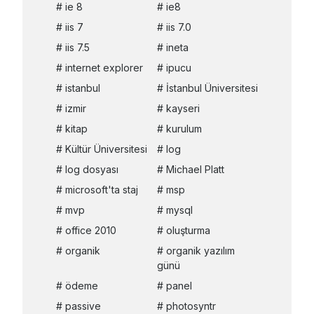
ie 8
ie8
iis 7
iis 7.0
iis 7.5
ineta
internet explorer
ipucu
istanbul
İstanbul Üniversitesi
izmir
kayseri
kitap
kurulum
Kültür Üniversitesi
log
log dosyası
Michael Platt
microsoft'ta staj
msp
mvp
mysql
office 2010
oluşturma
organik
organik yazılım
günü
ödeme
panel
passive
photosyntr