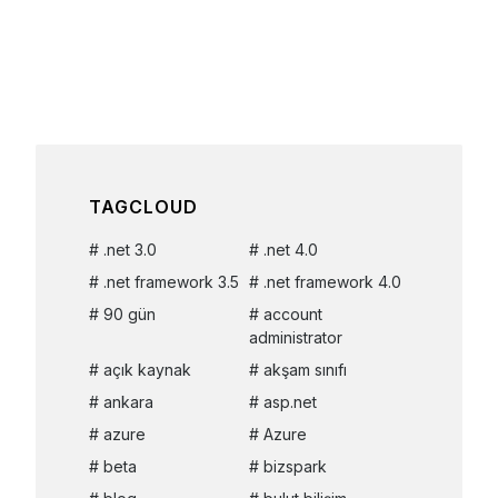
TAGCLOUD
.net 3.0
.net 4.0
.net framework 3.5
.net framework 4.0
90 gün
account
administrator
açık kaynak
akşam sınıfı
ankara
asp.net
azure
Azure
beta
bizspark