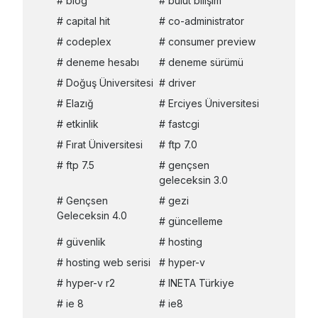
blog
bulut bilişim
capital hit
co-administrator
codeplex
consumer preview
deneme hesabı
deneme sürümü
Doğuş Üniversitesi
driver
Elazığ
Erciyes Üniversitesi
etkinlik
fastcgi
Fırat Üniversitesi
ftp 7.0
ftp 7.5
gençsen
geleceksin 3.0
Gençsen
gezi
Geleceksin 4.0
güncelleme
güvenlik
hosting
hosting web serisi
hyper-v
hyper-v r2
INETA Türkiye
ie 8
ie8