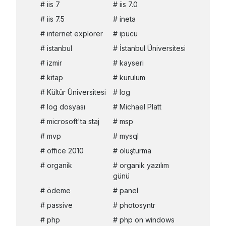
iis 7
iis 7.0
iis 7.5
ineta
internet explorer
ipucu
istanbul
İstanbul Üniversitesi
izmir
kayseri
kitap
kurulum
Kültür Üniversitesi
log
log dosyası
Michael Platt
microsoft'ta staj
msp
mvp
mysql
office 2010
oluşturma
organik
organik yazılım
günü
ödeme
panel
passive
photosyntr
php
php on windows