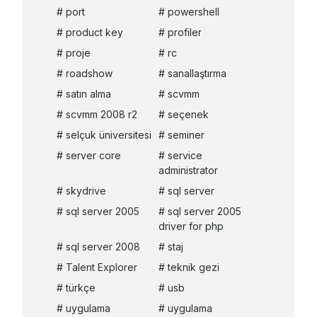
port
powershell
product key
profiler
proje
rc
roadshow
sanallaştırma
satın alma
scvmm
scvmm 2008 r2
seçenek
selçuk üniversitesi
seminer
server core
service
administrator
skydrive
sql server
sql server 2005
sql server 2005
driver for php
sql server 2008
staj
Talent Explorer
teknik gezi
türkçe
usb
uygulama
uygulama