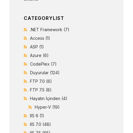
CATEGORYLIST
.NET Framework
(7)
Access
(1)
ASP
(1)
Azure
(6)
CodePlex
(7)
Duyurular
(124)
FTP 7.0
(6)
FTP 7.5
(8)
Hayatın İçinden
(4)
Hyper-V
(19)
IIS 6
(1)
IIS 7.0
(48)
IIS 7.5
(65)