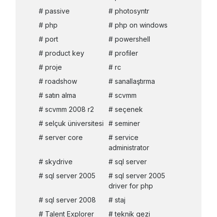
passive
photosyntr
php
php on windows
port
powershell
product key
profiler
proje
rc
roadshow
sanallaştırma
satın alma
scvmm
scvmm 2008 r2
seçenek
selçuk üniversitesi
seminer
server core
service
administrator
skydrive
sql server
sql server 2005
sql server 2005
driver for php
sql server 2008
staj
Talent Explorer
teknik gezi