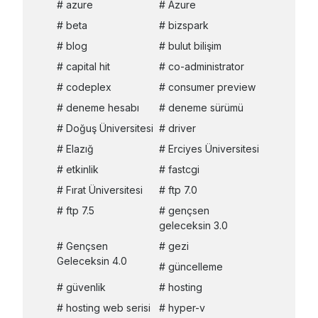
azure
Azure
beta
bizspark
blog
bulut bilişim
capital hit
co-administrator
codeplex
consumer preview
deneme hesabı
deneme sürümü
Doğuş Üniversitesi
driver
Elazığ
Erciyes Üniversitesi
etkinlik
fastcgi
Fırat Üniversitesi
ftp 7.0
ftp 7.5
gençsen
geleceksin 3.0
Gençsen
gezi
Geleceksin 4.0
güncelleme
güvenlik
hosting
hosting web serisi
hyper-v