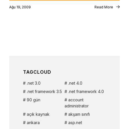
Ağu 19, 2009
Read More
TAGCLOUD
.net 3.0
.net 4.0
.net framework 3.5
.net framework 4.0
90 gün
account
administrator
açık kaynak
akşam sınıfı
ankara
asp.net