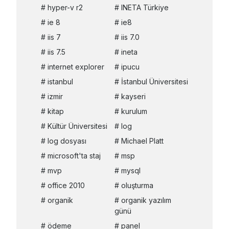
hyper-v r2
INETA Türkiye
ie 8
ie8
iis 7
iis 7.0
iis 7.5
ineta
internet explorer
ipucu
istanbul
İstanbul Üniversitesi
izmir
kayseri
kitap
kurulum
Kültür Üniversitesi
log
log dosyası
Michael Platt
microsoft'ta staj
msp
mvp
mysql
office 2010
oluşturma
organik
organik yazılım
günü
ödeme
panel