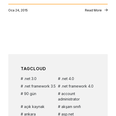
Oca 24, 2015
Read More
TAGCLOUD
.net 3.0
.net 4.0
.net framework 3.5
.net framework 4.0
90 gün
account
administrator
açık kaynak
akşam sınıfı
ankara
asp.net