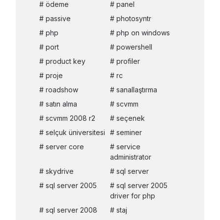
ödeme
panel
passive
photosyntr
php
php on windows
port
powershell
product key
profiler
proje
rc
roadshow
sanallaştırma
satın alma
scvmm
scvmm 2008 r2
seçenek
selçuk üniversitesi
seminer
server core
service
administrator
skydrive
sql server
sql server 2005
sql server 2005
driver for php
sql server 2008
staj