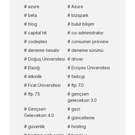
azure
Azure
beta
bizspark
blog
bulut bilişim
capital hit
co-administrator
codeplex
consumer preview
deneme hesabı
deneme sürümü
Doğuş Üniversitesi
driver
Elazığ
Erciyes Üniversitesi
etkinlik
fastcgi
Fırat Üniversitesi
ftp 7.0
ftp 7.5
gençsen
geleceksin 3.0
Gençsen
gezi
Geleceksin 4.0
güncelleme
güvenlik
hosting