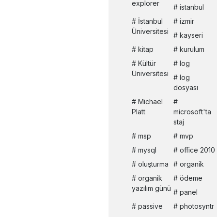
explorer
istanbul
İstanbul
izmir
Üniversitesi
kayseri
kitap
kurulum
Kültür
log
Üniversitesi
log
dosyası
Michael
Platt
microsoft'ta
staj
msp
mvp
mysql
office 2010
oluşturma
organik
organik
ödeme
yazılım günü
panel
passive
photosyntr