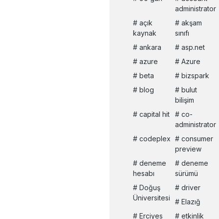
administrator
açık
akşam
kaynak
sınıfı
ankara
asp.net
azure
Azure
beta
bizspark
blog
bulut
bilişim
capital hit
co-
administrator
codeplex
consumer
preview
deneme
deneme
hesabı
sürümü
Doğuş
driver
Üniversitesi
Elazığ
Erciyes
etkinlik