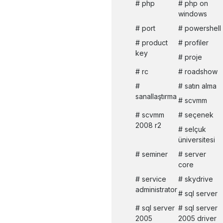
php
php on
windows
port
powershell
product
profiler
key
proje
rc
roadshow
satın alma
sanallaştırma
scvmm
scvmm
seçenek
2008 r2
selçuk
üniversitesi
seminer
server
core
service
skydrive
administrator
sql server
sql server
sql server
2005
2005 driver