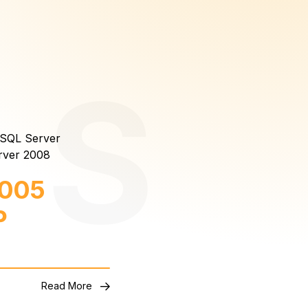
SQL Server
rver 2008
2005
P
Read More