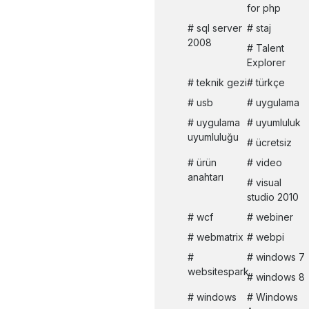
for php
sql server
staj
2008
Talent
Explorer
teknik gezi
türkçe
usb
uygulama
uygulama
uyumluluk
uyumluluğu
ücretsiz
ürün
video
anahtarı
visual
studio 2010
wcf
webiner
webmatrix
webpi
windows 7
websitespark
windows 8
windows
Windows