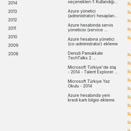
seçenekleri-1: Kullandığın 
2014
kadar öde (pay-as-you-
go)
Azure yönetici 
2013
(administrator) hesapları 
2012
arasındaki farklar
Azure hesabında servis 
2011
yöneticisi (service 
administrator) değiştirme
2010
Azure hesabına yönetici 
(co-administrator) ekleme
2009
Denizli Pamukkale 
2008
TechTalks 2 
etkinliğindeydim
Microsoft Türkiye'de staj 
- 2014 - Talent Explorer 
programı
Microsoft Türkiye Yaz 
Okulu - 2014
Azure hesabında yeni 
kredi kartı bilgisi ekleme