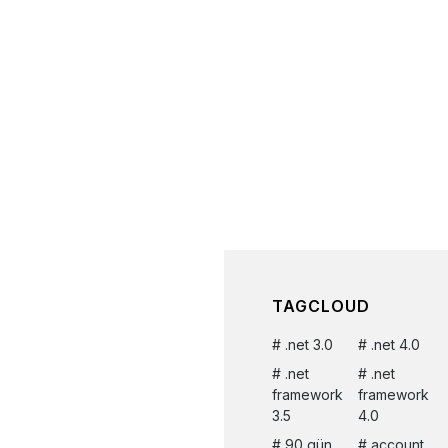
TAGCLOUD
.net 3.0
.net 4.0
.net
.net
framework
framework
3.5
4.0
90 gün
account