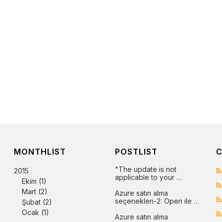
MONTHLIST
POSTLIST
C
"The update is not 
2015
applicable to your 
Ekim
(1)
computer" hatasının 
Mart
(2)
çözümü
Azure satın alma 
seçenekleri-2: Open ile 
Şubat
(2)
Azure
Ocak
(1)
Azure satın alma 