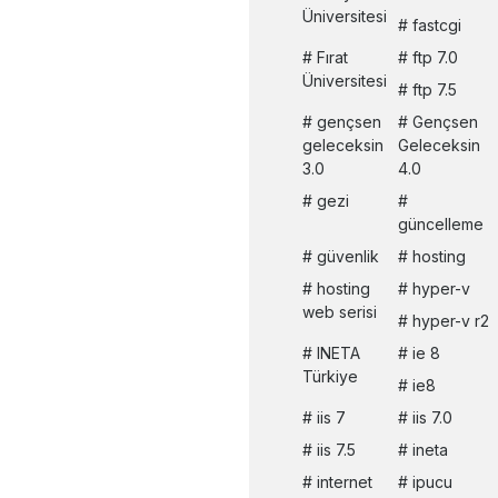
Üniversitesi
fastcgi
Fırat
ftp 7.0
Üniversitesi
ftp 7.5
gençsen
Gençsen
geleceksin
Geleceksin
3.0
4.0
gezi
güncelleme
güvenlik
hosting
hosting
hyper-v
web serisi
hyper-v r2
INETA
ie 8
Türkiye
ie8
iis 7
iis 7.0
iis 7.5
ineta
internet
ipucu