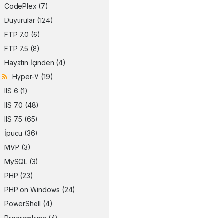
CodePlex
(7)
Duyurular
(124)
FTP 7.0
(6)
FTP 7.5
(8)
Hayatın İçinden
(4)
Hyper-V
(19)
IIS 6
(1)
IIS 7.0
(48)
IIS 7.5
(65)
İpucu
(36)
MVP
(3)
MySQL
(3)
PHP
(23)
PHP on Windows
(24)
PowerShell
(4)
Programlama
(4)