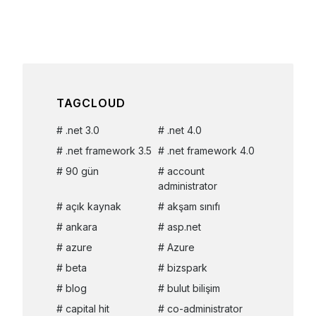
TAGCLOUD
.net 3.0
.net 4.0
.net framework 3.5
.net framework 4.0
90 gün
account
administrator
açık kaynak
akşam sınıfı
ankara
asp.net
azure
Azure
beta
bizspark
blog
bulut bilişim
capital hit
co-administrator