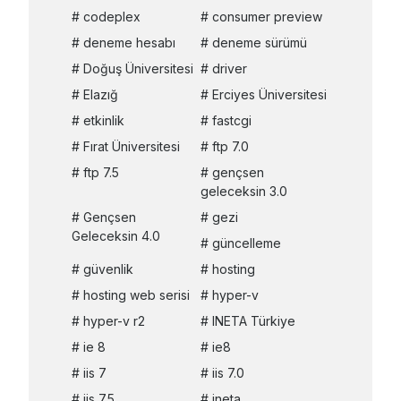
codeplex
consumer preview
deneme hesabı
deneme sürümü
Doğuş Üniversitesi
driver
Elazığ
Erciyes Üniversitesi
etkinlik
fastcgi
Fırat Üniversitesi
ftp 7.0
ftp 7.5
gençsen
geleceksin 3.0
Gençsen
gezi
Geleceksin 4.0
güncelleme
güvenlik
hosting
hosting web serisi
hyper-v
hyper-v r2
INETA Türkiye
ie 8
ie8
iis 7
iis 7.0
iis 7.5
ineta