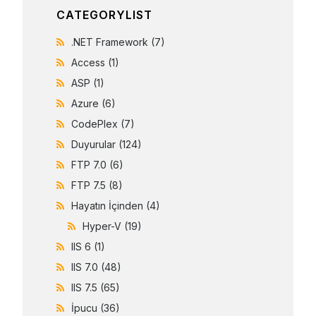
CATEGORYLIST
.NET Framework
(7)
Access
(1)
ASP
(1)
Azure
(6)
CodePlex
(7)
Duyurular
(124)
FTP 7.0
(6)
FTP 7.5
(8)
Hayatın İçinden
(4)
Hyper-V
(19)
IIS 6
(1)
IIS 7.0
(48)
IIS 7.5
(65)
İpucu
(36)