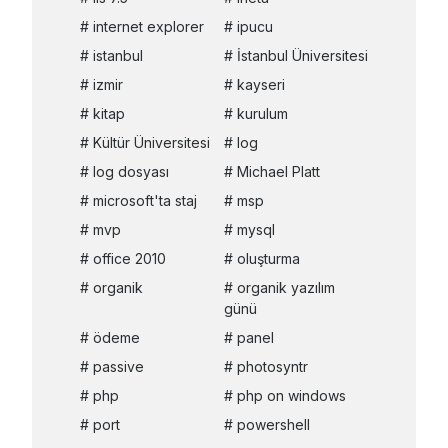
internet explorer
ipucu
istanbul
İstanbul Üniversitesi
izmir
kayseri
kitap
kurulum
Kültür Üniversitesi
log
log dosyası
Michael Platt
microsoft'ta staj
msp
mvp
mysql
office 2010
oluşturma
organik
organik yazılım
günü
ödeme
panel
passive
photosyntr
php
php on windows
port
powershell