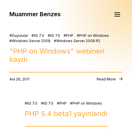
Muammer Benzes
Duyurular
IIS 7.0
IIS 7.5
PHP
PHP on Windows
Windows Server 2008
Windows Server 2008 R2
"PHP on Windows" webineri
kaydı
Ara 26, 2011
Read More
IIS 7.0
IIS 7.5
PHP
PHP on Windows
PHP 5.4 beta1 yayınlandı