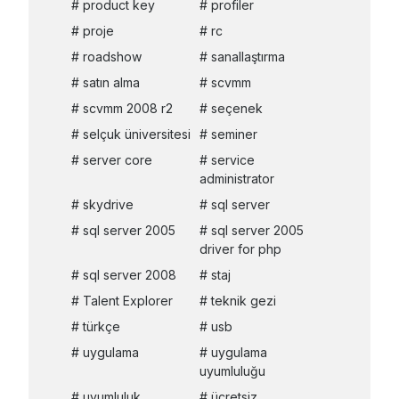
product key
profiler
proje
rc
roadshow
sanallaştırma
satın alma
scvmm
scvmm 2008 r2
seçenek
selçuk üniversitesi
seminer
server core
service
administrator
skydrive
sql server
sql server 2005
sql server 2005
driver for php
sql server 2008
staj
Talent Explorer
teknik gezi
türkçe
usb
uygulama
uygulama
uyumluluğu
uyumluluk
ücretsiz