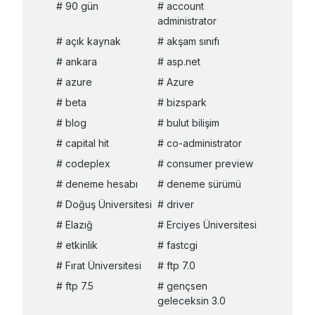
90 gün
account
administrator
açık kaynak
akşam sınıfı
ankara
asp.net
azure
Azure
beta
bizspark
blog
bulut bilişim
capital hit
co-administrator
codeplex
consumer preview
deneme hesabı
deneme sürümü
Doğuş Üniversitesi
driver
Elazığ
Erciyes Üniversitesi
etkinlik
fastcgi
Fırat Üniversitesi
ftp 7.0
ftp 7.5
gençsen
geleceksin 3.0