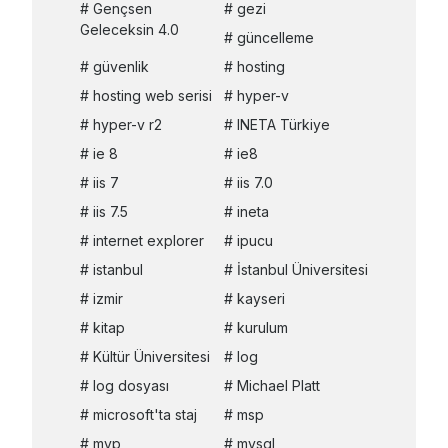
Gençsen
gezi
Geleceksin 4.0
güncelleme
güvenlik
hosting
hosting web serisi
hyper-v
hyper-v r2
INETA Türkiye
ie 8
ie8
iis 7
iis 7.0
iis 7.5
ineta
internet explorer
ipucu
istanbul
İstanbul Üniversitesi
izmir
kayseri
kitap
kurulum
Kültür Üniversitesi
log
log dosyası
Michael Platt
microsoft'ta staj
msp
mvp
mysql