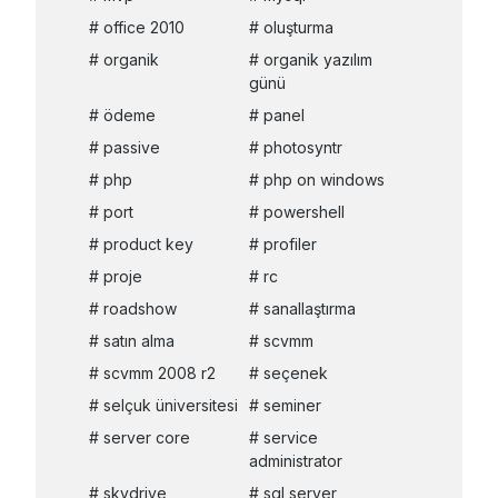
office 2010
oluşturma
organik
organik yazılım
günü
ödeme
panel
passive
photosyntr
php
php on windows
port
powershell
product key
profiler
proje
rc
roadshow
sanallaştırma
satın alma
scvmm
scvmm 2008 r2
seçenek
selçuk üniversitesi
seminer
server core
service
administrator
skydrive
sql server