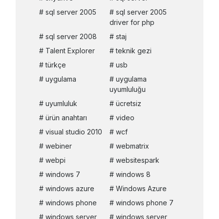
sql server 2005
sql server 2005
driver for php
sql server 2008
staj
Talent Explorer
teknik gezi
türkçe
usb
uygulama
uygulama
uyumluluğu
uyumluluk
ücretsiz
ürün anahtarı
video
visual studio 2010
wcf
webiner
webmatrix
webpi
websitespark
windows 7
windows 8
windows azure
Windows Azure
windows phone
windows phone 7
windows server
windows server