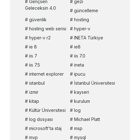
Gençsen
gezi
Geleceksin 4.0
güncelleme
güvenlik
hosting
hosting web serisi
hyper-v
hyper-v r2
INETA Türkiye
ie 8
ie8
iis 7
iis 7.0
iis 7.5
ineta
internet explorer
ipucu
istanbul
İstanbul Üniversitesi
izmir
kayseri
kitap
kurulum
Kültür Üniversitesi
log
log dosyası
Michael Platt
microsoft'ta staj
msp
mvp
mysql