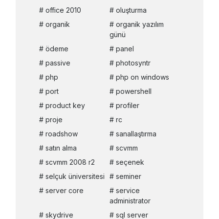
office 2010
oluşturma
organik
organik yazılım
günü
ödeme
panel
passive
photosyntr
php
php on windows
port
powershell
product key
profiler
proje
rc
roadshow
sanallaştırma
satın alma
scvmm
scvmm 2008 r2
seçenek
selçuk üniversitesi
seminer
server core
service
administrator
skydrive
sql server