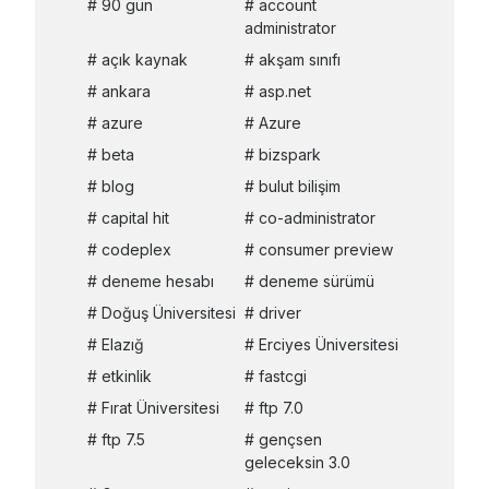
90 gün
account
administrator
açık kaynak
akşam sınıfı
ankara
asp.net
azure
Azure
beta
bizspark
blog
bulut bilişim
capital hit
co-administrator
codeplex
consumer preview
deneme hesabı
deneme sürümü
Doğuş Üniversitesi
driver
Elazığ
Erciyes Üniversitesi
etkinlik
fastcgi
Fırat Üniversitesi
ftp 7.0
ftp 7.5
gençsen
geleceksin 3.0