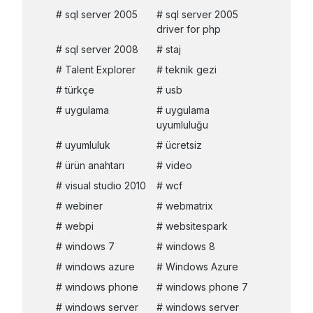
sql server 2005
sql server 2005
driver for php
sql server 2008
staj
Talent Explorer
teknik gezi
türkçe
usb
uygulama
uygulama
uyumluluğu
uyumluluk
ücretsiz
ürün anahtarı
video
visual studio 2010
wcf
webiner
webmatrix
webpi
websitespark
windows 7
windows 8
windows azure
Windows Azure
windows phone
windows phone 7
windows server
windows server