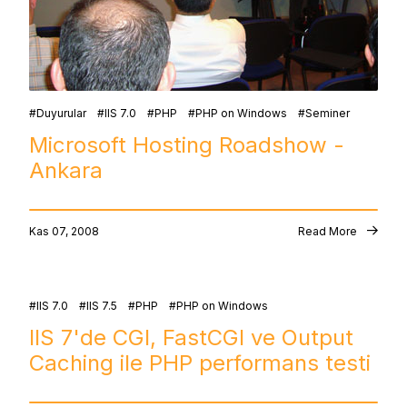
Duyurular
IIS 7.0
PHP
PHP on Windows
Seminer
Microsoft Hosting Roadshow -
Ankara
Kas 07, 2008
Read More
IIS 7.0
IIS 7.5
PHP
PHP on Windows
IIS 7'de CGI, FastCGI ve Output
Caching ile PHP performans testi