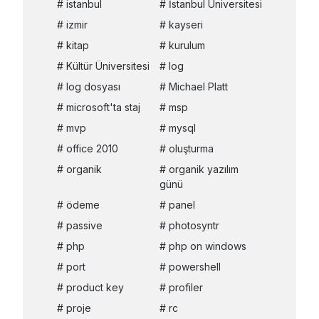
istanbul
İstanbul Üniversitesi
izmir
kayseri
kitap
kurulum
Kültür Üniversitesi
log
log dosyası
Michael Platt
microsoft'ta staj
msp
mvp
mysql
office 2010
oluşturma
organik
organik yazılım
günü
ödeme
panel
passive
photosyntr
php
php on windows
port
powershell
product key
profiler
proje
rc