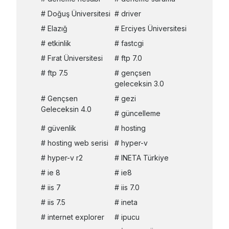
Doğuş Üniversitesi
driver
Elazığ
Erciyes Üniversitesi
etkinlik
fastcgi
Fırat Üniversitesi
ftp 7.0
ftp 7.5
gençsen
geleceksin 3.0
Gençsen
gezi
Geleceksin 4.0
güncelleme
güvenlik
hosting
hosting web serisi
hyper-v
hyper-v r2
INETA Türkiye
ie 8
ie8
iis 7
iis 7.0
iis 7.5
ineta
internet explorer
ipucu