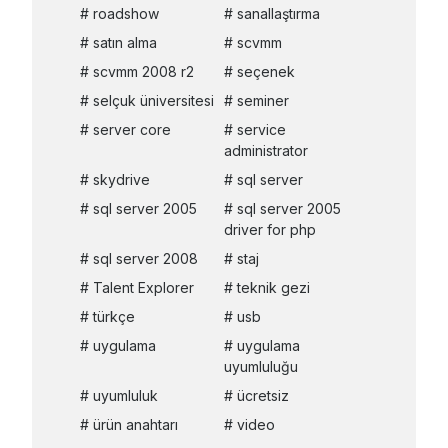
roadshow
sanallaştırma
satın alma
scvmm
scvmm 2008 r2
seçenek
selçuk üniversitesi
seminer
server core
service
administrator
skydrive
sql server
sql server 2005
sql server 2005
driver for php
sql server 2008
staj
Talent Explorer
teknik gezi
türkçe
usb
uygulama
uygulama
uyumluluğu
uyumluluk
ücretsiz
ürün anahtarı
video