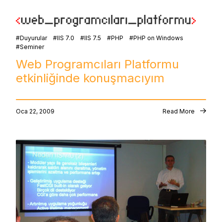
Duyurular
IIS 7.0
IIS 7.5
PHP
PHP on Windows
Seminer
Web Programcıları Platformu
etkinliğinde konuşmacıyım
Oca 22, 2009
Read More