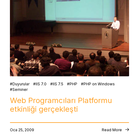
Duyurular
IIS 7.0
IIS 7.5
PHP
PHP on Windows
Seminer
Web Programcıları Platformu
etkinliği gerçekleşti
Oca 25, 2009
Read More