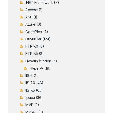
.NET Framework
(7)
Access
(1)
ASP
(1)
Azure
(6)
CodePlex
(7)
Duyurular
(124)
FTP 7.0
(6)
FTP 7.5
(8)
Hayatın İçinden
(4)
Hyper-V
(19)
IIS 6
(1)
IIS 7.0
(48)
IIS 7.5
(65)
İpucu
(36)
MVP
(3)
MySQL
(3)