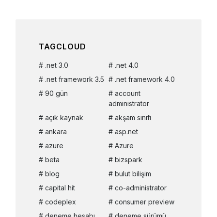
TAGCLOUD
.net 3.0
.net 4.0
.net framework 3.5
.net framework 4.0
90 gün
account
administrator
açık kaynak
akşam sınıfı
ankara
asp.net
azure
Azure
beta
bizspark
blog
bulut bilişim
capital hit
co-administrator
codeplex
consumer preview
deneme hesabı
deneme sürümü