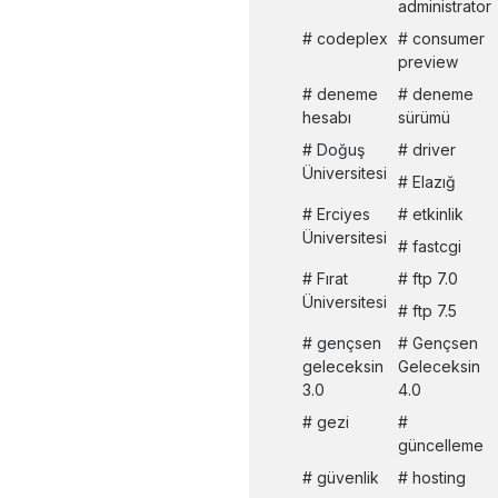
administrator
codeplex
consumer
preview
deneme
deneme
hesabı
sürümü
Doğuş
driver
Üniversitesi
Elazığ
Erciyes
etkinlik
Üniversitesi
fastcgi
Fırat
ftp 7.0
Üniversitesi
ftp 7.5
gençsen
Gençsen
geleceksin
Geleceksin
3.0
4.0
gezi
güncelleme
güvenlik
hosting