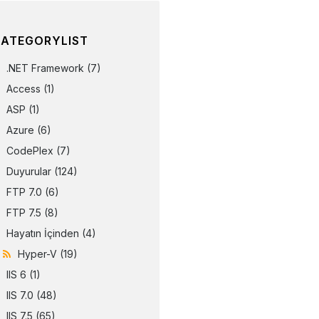
ATEGORYLIST
.NET Framework
(7)
Access
(1)
ASP
(1)
Azure
(6)
CodePlex
(7)
Duyurular
(124)
FTP 7.0
(6)
FTP 7.5
(8)
Hayatın İçinden
(4)
Hyper-V
(19)
IIS 6
(1)
IIS 7.0
(48)
IIS 7.5
(65)