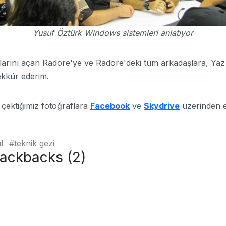
Yusuf Öztürk Windows sistemleri anlatıyor
pılarını açan Radore'ye ve Radore'deki tüm arkadaşlara, Ya
ekkür ederim.
 çektiğimiz fotoğraflara
Facebook
ve
Skydrive
üzerinden er
l
teknik gezi
rackbacks (2)