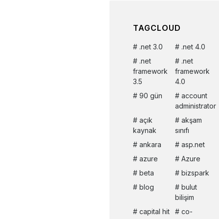
TAGCLOUD
.net 3.0
.net 4.0
.net
.net
framework
framework
3.5
4.0
90 gün
account
administrator
açık
akşam
kaynak
sınıfı
ankara
asp.net
azure
Azure
beta
bizspark
blog
bulut
bilişim
capital hit
co-