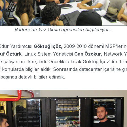
Radore'de Yaz Okulu öğrencileri bilgileniyor...
üdür Yardımcısı
Göktuğ İçöz
, 2009-2010 dönemi MSP'leri
uf Öztürk
, Linux Sistem Yöneticisi
Can Özokur
, Network Y
çalışanları karşıladı. Öncelikli olarak Göktuğ İçöz'den firm
i konularda bilgiler aldık. Sonrasında datacenter içerisine gir
başında detaylı bilgiler edindik.