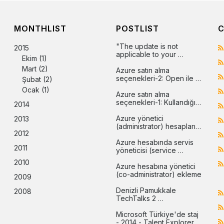
MONTHLIST
POSTLIST
C
"The update is not 
2015
applicable to your 
Ekim
(1)
computer" hatasının 
Mart
(2)
çözümü
Azure satın alma 
seçenekleri-2: Open ile 
Şubat
(2)
Azure
Ocak
(1)
Azure satın alma 
seçenekleri-1: Kullandığın 
2014
kadar öde (pay-as-you-
go)
Azure yönetici 
2013
(administrator) hesapları 
2012
arasındaki farklar
Azure hesabında servis 
2011
yöneticisi (service 
administrator) değiştirme
2010
Azure hesabına yönetici 
(co-administrator) ekleme
2009
Denizli Pamukkale 
2008
TechTalks 2 
etkinliğindeydim
Microsoft Türkiye'de staj 
- 2014 - Talent Explorer 