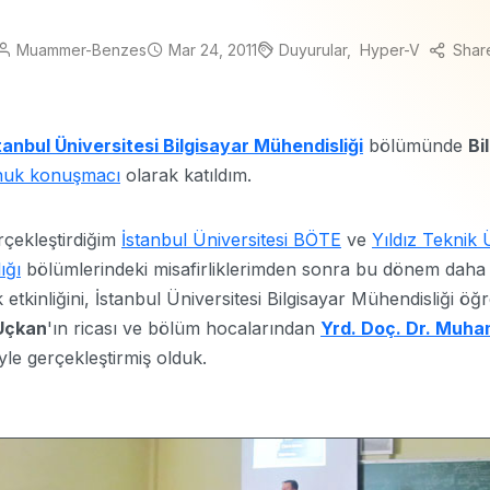
Muammer-Benzes
Mar 24, 2011
Duyurular
Hyper-V
Shar
tanbul Üniversitesi Bilgisayar Mühendisliği
bölümünde
Bi
nuk konuşmacı
olarak katıldım.
çekleştirdiğim
İstanbul Üniversitesi BÖTE
ve
Yıldız Teknik 
ığı
bölümlerindeki misafirliklerimden sonra bu dönem daha
k etkinliğini, İstanbul Üniversitesi Bilgisayar Mühendisliği öğ
Uçkan
'ın ricası ve bölüm hocalarından
Yrd. Doç. Dr. Muha
le gerçekleştirmiş olduk.