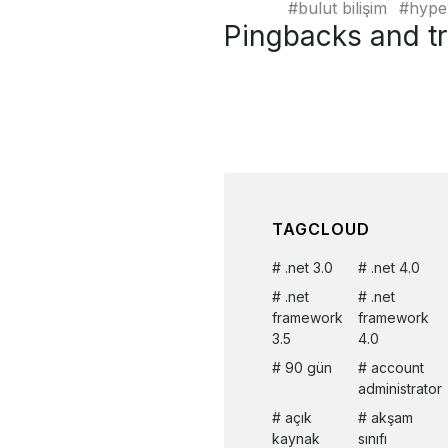
bulut bilişim
hype
Pingbacks and tr
TAGCLOUD
.net 3.0
.net 4.0
.net
.net
framework
framework
3.5
4.0
90 gün
account
administrator
açık
akşam
kaynak
sınıfı