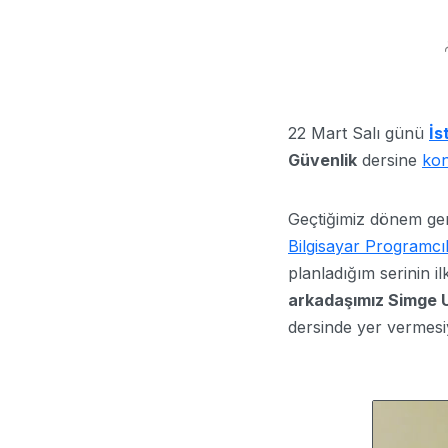
22 Mart Salı günü
İs
Güvenlik
dersine
ko
Geçtiğimiz dönem ger
Bilgisayar Programcıl
planladığım serinin il
arkadaşımız Simge 
dersinde yer vermesiy