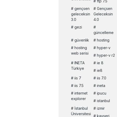
ftp 7.5
gençsen
Gençsen
geleceksin
Geleceksin
3.0
4.0
gezi
güncelleme
güvenlik
hosting
hosting
hyper-v
web serisi
hyper-v r2
INETA
ie 8
Türkiye
ie8
iis 7
iis 7.0
iis 7.5
ineta
internet
ipucu
explorer
istanbul
İstanbul
izmir
Üniversitesi
kayseri