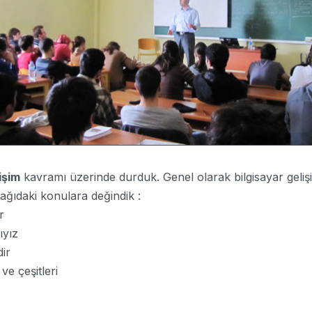
işim
kavramı üzerinde durduk. Genel olarak bilgisayar gelişi
ağıdaki konulara değindik :
r
yız
ir
e çeşitleri