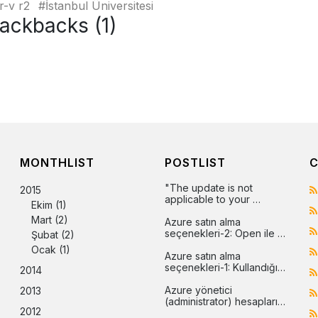
r-v r2
İstanbul Üniversitesi
ackbacks (1)
MONTHLIST
POSTLIST
C
"The update is not 
2015
applicable to your 
Ekim
(1)
computer" hatasının 
Mart
(2)
çözümü
Azure satın alma 
seçenekleri-2: Open ile 
Şubat
(2)
Azure
Ocak
(1)
Azure satın alma 
seçenekleri-1: Kullandığın 
2014
kadar öde (pay-as-you-
go)
Azure yönetici 
2013
(administrator) hesapları 
2012
arasındaki farklar