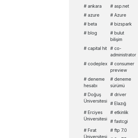
ankara
asp.net
azure
Azure
beta
bizspark
blog
bulut
bilişim
capital hit
co-
administrator
codeplex
consumer
preview
deneme
deneme
hesabı
sürümü
Doğuş
driver
Üniversitesi
Elazığ
Erciyes
etkinlik
Üniversitesi
fastcgi
Fırat
ftp 7.0
Üniversitesi