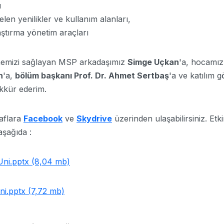
ı
en yenilikler ve kullanım alanları,
ştırma yönetim araçları
tmemizi sağlayan MSP arkadaşımız
Simge Uçkan
'a, hocamı
n
'a,
bölüm başkanı Prof. Dr. Ahmet Sertbaş
'a ve katılım 
kkür ederim.
ğraflara
Facebook
ve
Skydrive
üzerinden ulaşabilirsiniz. Etki
aşağıda :
lUni.pptx (8,04 mb)
i.pptx (7,72 mb)