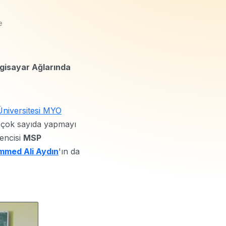
e
lgisayar Ağlarında
Üniversitesi MYO
 çok sayıda yapmayı
rencisi
MSP
mmed Ali Aydın
'ın da