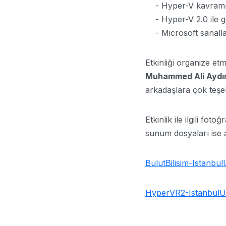
- Hyper-V kavram
- Hyper-V 2.0 ile gel
- Microsoft sanalla
Etkinliği organize e
Muhammed Ali Aydı
arkadaşlara çok teşe
Etkinlik ile ilgili foto
sunum dosyaları ise 
BulutBilisim-Istanbu
HyperVR2-IstanbulUn