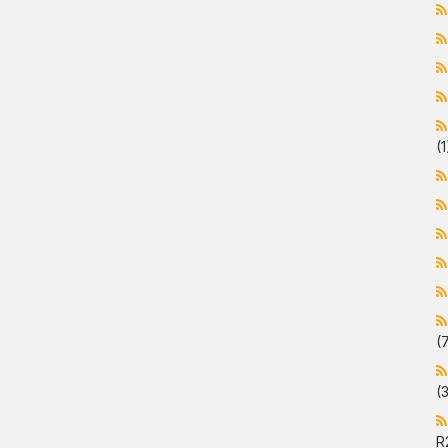
(1
(
(
R