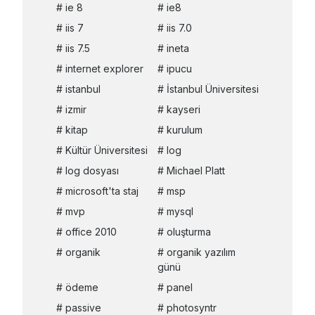
ie 8
ie8
iis 7
iis 7.0
iis 7.5
ineta
internet explorer
ipucu
istanbul
İstanbul Üniversitesi
izmir
kayseri
kitap
kurulum
Kültür Üniversitesi
log
log dosyası
Michael Platt
microsoft'ta staj
msp
mvp
mysql
office 2010
oluşturma
organik
organik yazılım
günü
ödeme
panel
passive
photosyntr