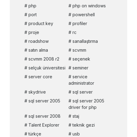
php
php on windows
port
powershell
product key
profiler
proje
rc
roadshow
sanallaştırma
satın alma
scvmm
scvmm 2008 r2
seçenek
selçuk üniversitesi
seminer
server core
service
administrator
skydrive
sql server
sql server 2005
sql server 2005
driver for php
sql server 2008
staj
Talent Explorer
teknik gezi
türkçe
usb