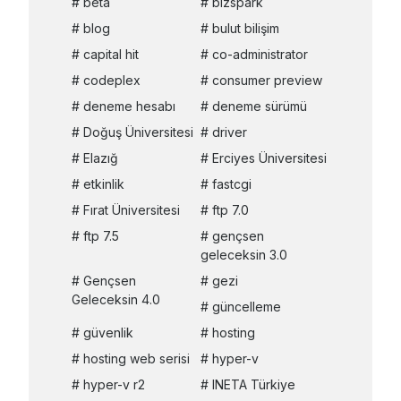
beta
bizspark
blog
bulut bilişim
capital hit
co-administrator
codeplex
consumer preview
deneme hesabı
deneme sürümü
Doğuş Üniversitesi
driver
Elazığ
Erciyes Üniversitesi
etkinlik
fastcgi
Fırat Üniversitesi
ftp 7.0
ftp 7.5
gençsen
geleceksin 3.0
Gençsen
gezi
Geleceksin 4.0
güncelleme
güvenlik
hosting
hosting web serisi
hyper-v
hyper-v r2
INETA Türkiye