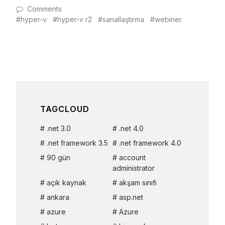
Comments
hyper-v
hyper-v r2
sanallaştırma
webiner
TAGCLOUD
.net 3.0
.net 4.0
.net framework 3.5
.net framework 4.0
90 gün
account
administrator
açık kaynak
akşam sınıfı
ankara
asp.net
azure
Azure