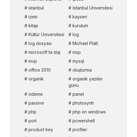
istanbul
İstanbul Üniversitesi
izmir
kayseri
kitap
kurulum
Kültür Üniversitesi
log
log dosyası
Michael Platt
microsoft'ta staj
msp
mvp
mysql
office 2010
oluşturma
organik
organik yazılım
günü
ödeme
panel
passive
photosyntr
php
php on windows
port
powershell
product key
profiler