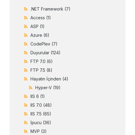
.NET Framework
(7)
Access
(1)
ASP
(1)
Azure
(6)
CodePlex
(7)
Duyurular
(124)
FTP 7.0
(6)
FTP 7.5
(8)
Hayatın İçinden
(4)
Hyper-V
(19)
IIS 6
(1)
IIS 7.0
(48)
IIS 7.5
(65)
İpucu
(36)
MVP
(3)