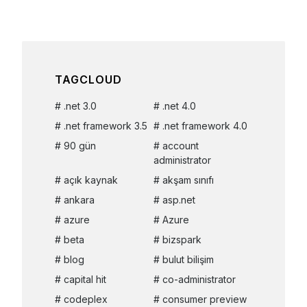
TAGCLOUD
.net 3.0
.net 4.0
.net framework 3.5
.net framework 4.0
90 gün
account
administrator
açık kaynak
akşam sınıfı
ankara
asp.net
azure
Azure
beta
bizspark
blog
bulut bilişim
capital hit
co-administrator
codeplex
consumer preview