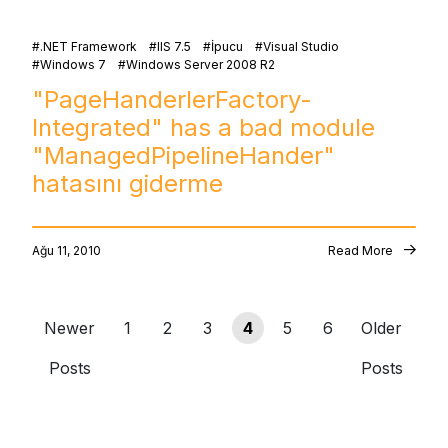
.NET Framework
IIS 7.5
İpucu
Visual Studio
Windows 7
Windows Server 2008 R2
"PageHanderlerFactory-
Integrated" has a bad module
"ManagedPipelineHander"
hatasını giderme
Ağu 11, 2010
Read More
Newer
1
2
3
4
5
6
Older
Posts
Posts