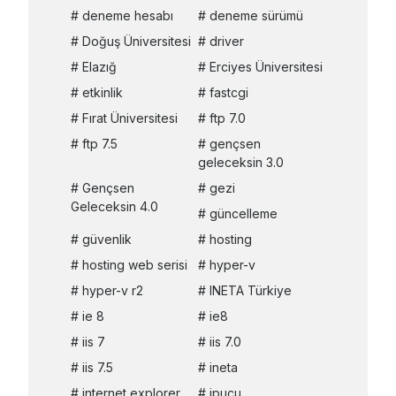
deneme hesabı
deneme sürümü
Doğuş Üniversitesi
driver
Elazığ
Erciyes Üniversitesi
etkinlik
fastcgi
Fırat Üniversitesi
ftp 7.0
ftp 7.5
gençsen
geleceksin 3.0
Gençsen
gezi
Geleceksin 4.0
güncelleme
güvenlik
hosting
hosting web serisi
hyper-v
hyper-v r2
INETA Türkiye
ie 8
ie8
iis 7
iis 7.0
iis 7.5
ineta
internet explorer
ipucu