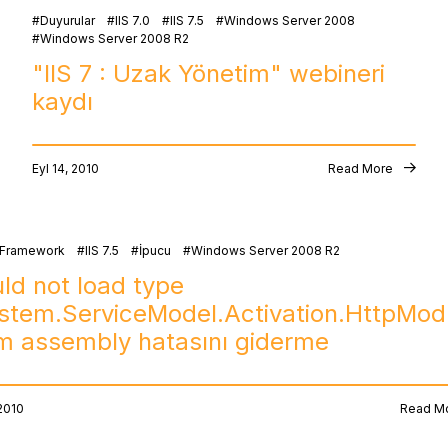
Duyurular
IIS 7.0
IIS 7.5
Windows Server 2008
Windows Server 2008 R2
"IIS 7 : Uzak Yönetim" webineri
kaydı
Eyl 14, 2010
Read More
 Framework
IIS 7.5
İpucu
Windows Server 2008 R2
ld not load type
stem.ServiceModel.Activation.HttpMod
m assembly hatasını giderme
 2010
Read M