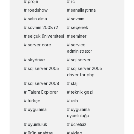
proje
rc
roadshow
sanallaştırma
satın alma
scvmm
scvmm 2008 r2
seçenek
selçuk üniversitesi
seminer
server core
service
administrator
skydrive
sql server
sql server 2005
sql server 2005
driver for php
sql server 2008
staj
Talent Explorer
teknik gezi
türkçe
usb
uygulama
uygulama
uyumluluğu
uyumluluk
ücretsiz
ürün anahtarı
video