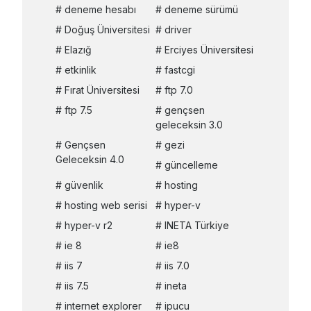
deneme hesabı
deneme sürümü
Doğuş Üniversitesi
driver
Elazığ
Erciyes Üniversitesi
etkinlik
fastcgi
Fırat Üniversitesi
ftp 7.0
ftp 7.5
gençsen
geleceksin 3.0
Gençsen
gezi
Geleceksin 4.0
güncelleme
güvenlik
hosting
hosting web serisi
hyper-v
hyper-v r2
INETA Türkiye
ie 8
ie8
iis 7
iis 7.0
iis 7.5
ineta
internet explorer
ipucu