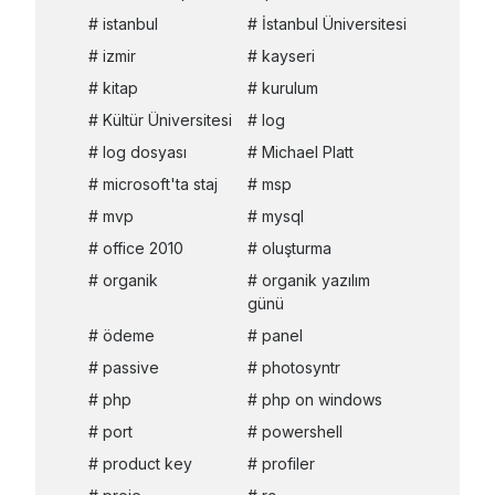
istanbul
İstanbul Üniversitesi
izmir
kayseri
kitap
kurulum
Kültür Üniversitesi
log
log dosyası
Michael Platt
microsoft'ta staj
msp
mvp
mysql
office 2010
oluşturma
organik
organik yazılım
günü
ödeme
panel
passive
photosyntr
php
php on windows
port
powershell
product key
profiler