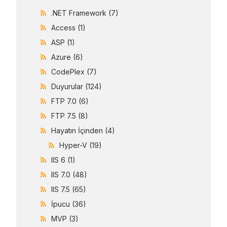
.NET Framework
(7)
Access
(1)
ASP
(1)
Azure
(6)
CodePlex
(7)
Duyurular
(124)
FTP 7.0
(6)
FTP 7.5
(8)
Hayatın İçinden
(4)
Hyper-V
(19)
IIS 6
(1)
IIS 7.0
(48)
IIS 7.5
(65)
İpucu
(36)
MVP
(3)