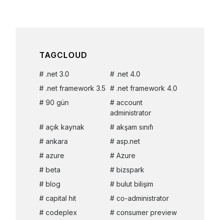
TAGCLOUD
.net 3.0
.net 4.0
.net framework 3.5
.net framework 4.0
90 gün
account
administrator
açık kaynak
akşam sınıfı
ankara
asp.net
azure
Azure
beta
bizspark
blog
bulut bilişim
capital hit
co-administrator
codeplex
consumer preview