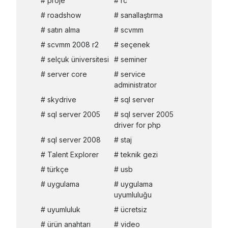
proje
rc
roadshow
sanallaştırma
satın alma
scvmm
scvmm 2008 r2
seçenek
selçuk üniversitesi
seminer
server core
service
administrator
skydrive
sql server
sql server 2005
sql server 2005
driver for php
sql server 2008
staj
Talent Explorer
teknik gezi
türkçe
usb
uygulama
uygulama
uyumluluğu
uyumluluk
ücretsiz
ürün anahtarı
video