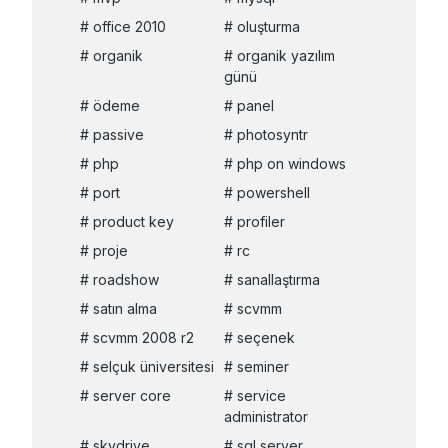
office 2010
oluşturma
organik
organik yazılım
günü
ödeme
panel
passive
photosyntr
php
php on windows
port
powershell
product key
profiler
proje
rc
roadshow
sanallaştırma
satın alma
scvmm
scvmm 2008 r2
seçenek
selçuk üniversitesi
seminer
server core
service
administrator
skydrive
sql server