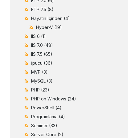
FTP 7.0
(6)
FTP 7.5
(8)
Hayatın İçinden
(4)
Hyper-V
(19)
IIS 6
(1)
IIS 7.0
(48)
IIS 7.5
(65)
İpucu
(36)
MVP
(3)
MySQL
(3)
PHP
(23)
PHP on Windows
(24)
PowerShell
(4)
Programlama
(4)
Seminer
(33)
Server Core
(2)