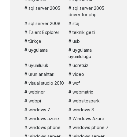
sql server 2005
sql server 2005
driver for php
sql server 2008
staj
Talent Explorer
teknik gezi
türkçe
usb
uygulama
uygulama
uyumluluğu
uyumluluk
ücretsiz
ürün anahtarı
video
visual studio 2010
wcf
webiner
webmatrix
webpi
websitespark
windows 7
windows 8
windows azure
Windows Azure
windows phone
windows phone 7
windows server
windows server