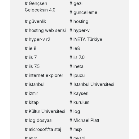
Gençsen
gezi
Geleceksin 4.0
güncelleme
güvenlik
hosting
hosting web serisi
hyper-v
hyper-v r2
INETA Türkiye
ie 8
ie8
iis 7
iis 7.0
iis 7.5
ineta
internet explorer
ipucu
istanbul
İstanbul Üniversitesi
izmir
kayseri
kitap
kurulum
Kültür Üniversitesi
log
log dosyası
Michael Platt
microsoft'ta staj
msp
mvp
mysql