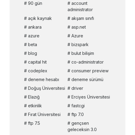
90 gün
account
administrator
açık kaynak
akşam sınıfı
ankara
asp.net
azure
Azure
beta
bizspark
blog
bulut bilişim
capital hit
co-administrator
codeplex
consumer preview
deneme hesabı
deneme sürümü
Doğuş Üniversitesi
driver
Elazığ
Erciyes Üniversitesi
etkinlik
fastcgi
Fırat Üniversitesi
ftp 7.0
ftp 7.5
gençsen
geleceksin 3.0